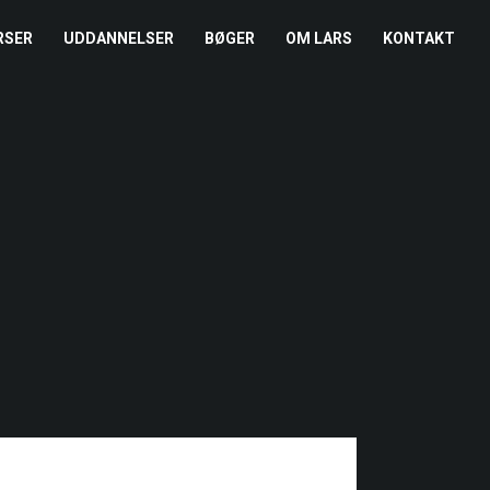
RSER
UDDANNELSER
BØGER
OM LARS
KONTAKT
EDERKURSUS
KONFLIKTCOACH
HANDELSBETINGELSER
REFERENCER
ENTOR I NÆRVÆR
LEVEL 2
COOKIE- OG
PRESSE
PRIVATLIVSPOLITIK
EMADAG
OM HENRIK
EAMUDVIKLING
ÅBEN KALENDER