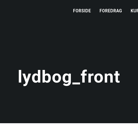
FORSIDE
FOREDRAG
KU
L
M
T
lydbog_front
T