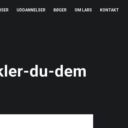
RSER
UDDANNELSER
BØGER
OM LARS
KONTAKT
EDERKURSUS
KONFLIKTCOACH
HANDELSBETINGELSER
REFERENCER
ENTOR I NÆRVÆR
LEVEL 2
COOKIE- OG
PRESSE
PRIVATLIVSPOLITIK
EMADAG
OM HENRIK
kler-du-dem
EAMUDVIKLING
ÅBEN KALENDER