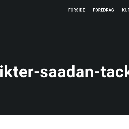
FORSIDE
FOREDRAG
KU
L
M
T
likter-saadan-tac
T