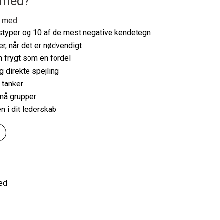
i med?
i med:
styper og 10 af de mest negative kendetegn
er, når det er nødvendigt
n frygt som en fordel
g direkte spejling
 tanker
små grupper
n i dit lederskab