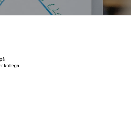
på.
er kollega