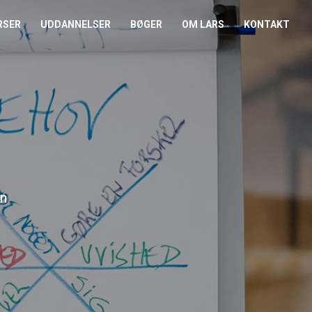
RSER
UDDANNELSER
BØGER
OM LARS
KONTAKT
EDERKURSUS
KONFLIKTCOACH
HANDELSBETINGELSER
REFERENCER
ENTOR I NÆRVÆR
LEVEL 2
COOKIE- OG
PRESSE
PRIVATLIVSPOLITIK
EMADAG
OM HENRIK
EAMUDVIKLING
ÅBEN KALENDER
nn