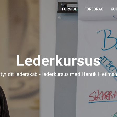
FORSIDE
FOREDRAG
KU
L
M
Lederkursus
T
T
tyr dit lederskab - lederkursus med Henrik Heilma