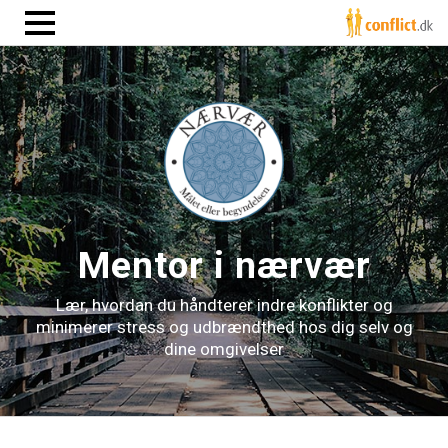
Mentor i nærvær
Lær, hvordan du håndterer indre konflikter og
minimerer stress og udbrændthed hos dig selv og
dine omgivelser