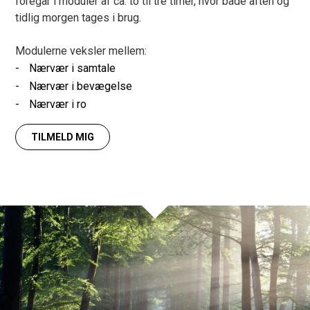
foregår i moduler af ca. to til tre timer, hvor både aften og
tidlig morgen tages i brug.
Modulerne veksler mellem:
Nærvær i samtale
Nærvær i bevægelse
Nærvær i ro
TILMELD MIG