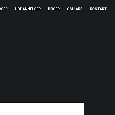
RSER
UDDANNELSER
BØGER
OM LARS
KONTAKT
EDERKURSUS
KONFLIKTCOACH
HANDELSBETINGELSER
REFERENCER
ENTOR I NÆRVÆR
LEVEL 2
COOKIE- OG
PRESSE
PRIVATLIVSPOLITIK
EMADAG
OM HENRIK
EAMUDVIKLING
ÅBEN KALENDER