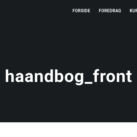
FORSIDE
FOREDRAG
KU
L
M
T
haandbog_front
T