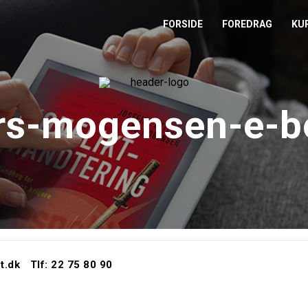
FORSIDE
FOREDRAG
KU
L
M
ars-mogensen-e-b
T
T
t.dk
Tlf: 22 75 80 90