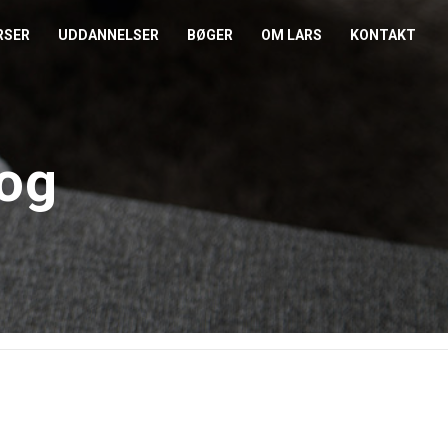
RSER
UDDANNELSER
BØGER
OM LARS
KONTAKT
EDERKURSUS
KONFLIKTCOACH
HANDELSBETINGELSER
REFERENCER
ENTOR I NÆRVÆR
LEVEL 2
COOKIE- OG
PRESSE
og
PRIVATLIVSPOLITIK
EMADAG
OM HENRIK
EAMUDVIKLING
ÅBEN KALENDER