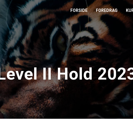
FORSIDE
FOREDRAG
KU
L
M
T
Level II Hold 202
T