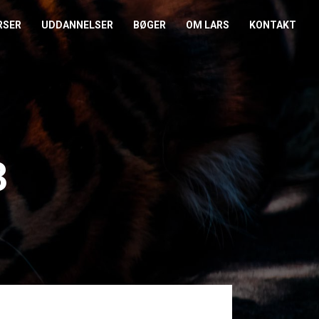
RSER
UDDANNELSER
BØGER
OM LARS
KONTAKT
EDERKURSUS
KONFLIKTCOACH
HANDELSBETINGELSER
REFERENCER
ENTOR I NÆRVÆR
LEVEL 2
COOKIE- OG
PRESSE
PRIVATLIVSPOLITIK
EMADAG
OM HENRIK
3
EAMUDVIKLING
ÅBEN KALENDER