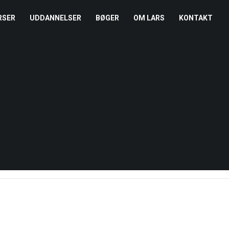
RSER
UDDANNELSER
BØGER
OM LARS
KONTAKT
EDERKURSUS
KONFLIKTCOACH
HANDELSBETINGELSER
REFERENCER
ENTOR I NÆRVÆR
LEVEL 2
COOKIE- OG
PRESSE
PRIVATLIVSPOLITIK
EMADAG
OM HENRIK
EAMUDVIKLING
ÅBEN KALENDER