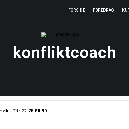
FORSIDE
FOREDRAG
KU
L
M
konfliktcoach
T
T
t.dk
Tlf: 22 75 80 90