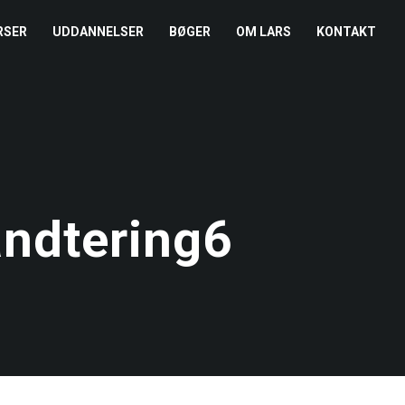
RSER
UDDANNELSER
BØGER
OM LARS
KONTAKT
EDERKURSUS
KONFLIKTCOACH
HANDELSBETINGELSER
REFERENCER
ENTOR I NÆRVÆR
LEVEL 2
COOKIE- OG
PRESSE
PRIVATLIVSPOLITIK
EMADAG
OM HENRIK
andtering6
EAMUDVIKLING
ÅBEN KALENDER