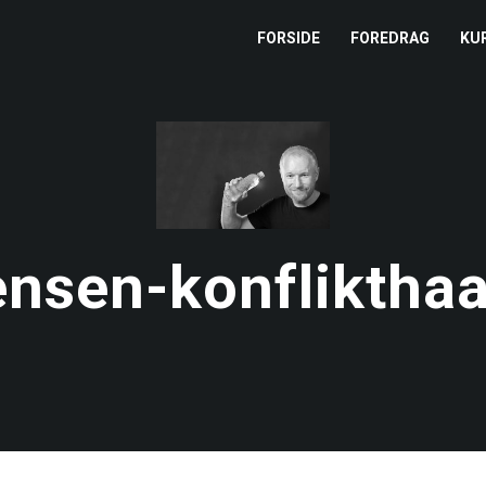
FORSIDE
FOREDRAG
KU
L
M
T
nsen-konfliktha
T