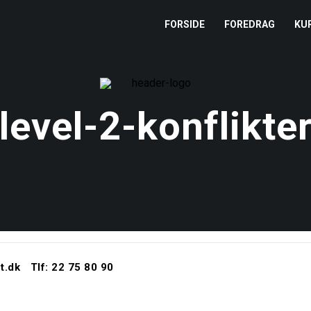
FORSIDE
FOREDRAG
KU
L
M
level-2-konflikte
T
T
t.dk
Tlf: 22 75 80 90