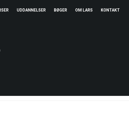
RSER
UDDANNELSER
BØGER
OM LARS
KONTAKT
EDERKURSUS
KONFLIKTCOACH
HANDELSBETINGELSER
REFERENCER
ENTOR I NÆRVÆR
LEVEL 2
COOKIE- OG
PRESSE
r
PRIVATLIVSPOLITIK
EMADAG
OM HENRIK
EAMUDVIKLING
ÅBEN KALENDER