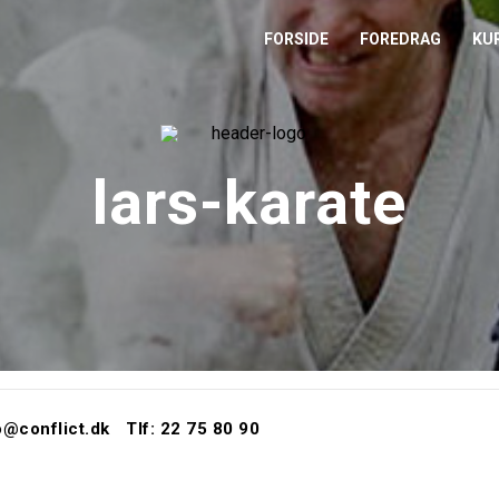
FORSIDE
FOREDRAG
KU
L
M
lars-karate
T
T
o@conflict.dk
Tlf: 22 75 80 90