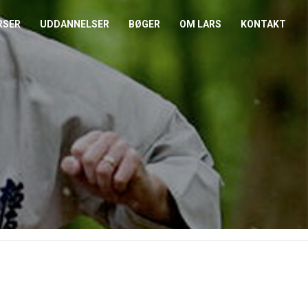
RSER
UDDANNELSER
BØGER
OM LARS
KONTAKT
EDERKURSUS
KONFLIKTCOACH
HANDELSBETINGELSER
REFERENCER
ENTOR I NÆRVÆR
LEVEL 2
COOKIE- OG
PRESSE
PRIVATLIVSPOLITIK
EMADAG
OM HENRIK
EAMUDVIKLING
ÅBEN KALENDER