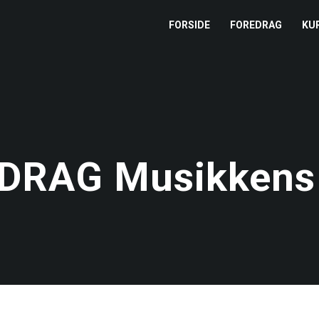
FORSIDE
FOREDRAG
KU
L
M
T
RAG Musikkens 
T