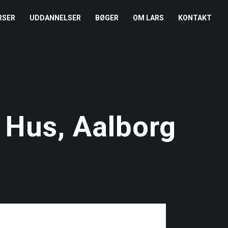
RSER
UDDANNELSER
BØGER
OM LARS
KONTAKT
EDERKURSUS
KONFLIKTCOACH
HANDELSBETINGELSER
REFERENCER
ENTOR I NÆRVÆR
LEVEL 2
COOKIE- OG
PRESSE
PRIVATLIVSPOLITIK
EMADAG
OM HENRIK
Hus, Aalborg
EAMUDVIKLING
ÅBEN KALENDER