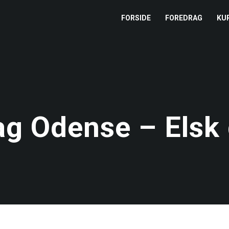
FORSIDE
FOREDRAG
KU
L
M
T
g Odense – Elsk d
T