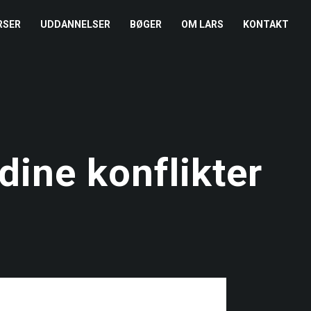
RSER
UDDANNELSER
BØGER
OM LARS
KONTAKT
EDERKURSUS
KONFLIKTCOACH
HANDELSBETINGELSER
REFERENCER
ENTOR I NÆRVÆR
LEVEL 2
COOKIE- OG
PRESSE
PRIVATLIVSPOLITIK
EMADAG
OM HENRIK
ine konflikter
EAMUDVIKLING
ÅBEN KALENDER