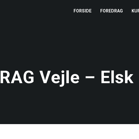
FORSIDE
FOREDRAG
KU
L
M
T
G Vejle – Elsk d
T