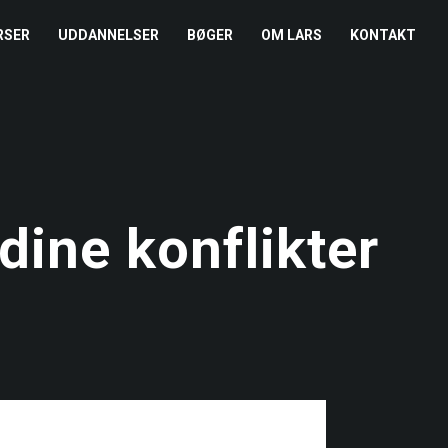
RSER
UDDANNELSER
BØGER
OM LARS
KONTAKT
EDERKURSUS
KONFLIKTCOACH
HANDELSBETINGELSER
REFERENCER
ENTOR I NÆRVÆR
LEVEL 2
COOKIE- OG
PRESSE
PRIVATLIVSPOLITIK
EMADAG
OM HENRIK
ine konflikter
EAMUDVIKLING
ÅBEN KALENDER