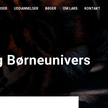
RSER
UDDANNELSER
BØGER
OM LARS
KONTAKT
EDERKURSUS
KONFLIKTCOACH
HANDELSBETINGELSER
REFERENCER
ENTOR I NÆRVÆR
LEVEL 2
COOKIE- OG
PRESSE
PRIVATLIVSPOLITIK
EMADAG
OM HENRIK
g Børneunivers
EAMUDVIKLING
ÅBEN KALENDER