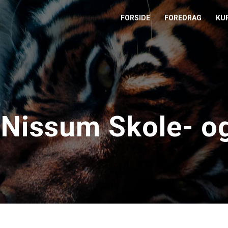
FORSIDE
FOREDRAG
KU
L
M
T
 Nissum Skole- o
T