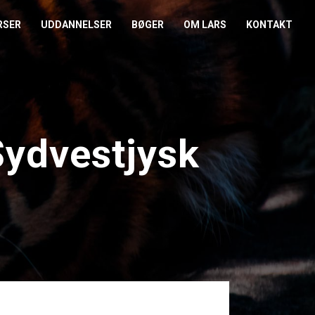
RSER
UDDANNELSER
BØGER
OM LARS
KONTAKT
EDERKURSUS
KONFLIKTCOACH
HANDELSBETINGELSER
REFERENCER
ENTOR I NÆRVÆR
LEVEL 2
COOKIE- OG
PRESSE
PRIVATLIVSPOLITIK
Sydvestjysk
EMADAG
OM HENRIK
EAMUDVIKLING
ÅBEN KALENDER