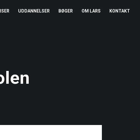
RSER
UDDANNELSER
BØGER
OM LARS
KONTAKT
EDERKURSUS
KONFLIKTCOACH
HANDELSBETINGELSER
REFERENCER
ENTOR I NÆRVÆR
LEVEL 2
COOKIE- OG
PRESSE
PRIVATLIVSPOLITIK
EMADAG
OM HENRIK
olen
EAMUDVIKLING
ÅBEN KALENDER