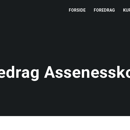
FORSIDE
FOREDRAG
KU
L
M
T
edrag Assenessk
T