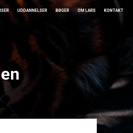
RSER
UDDANNELSER
BØGER
OM LARS
KONTAKT
EDERKURSUS
KONFLIKTCOACH
HANDELSBETINGELSER
REFERENCER
ENTOR I NÆRVÆR
LEVEL 2
COOKIE- OG
PRESSE
PRIVATLIVSPOLITIK
EMADAG
OM HENRIK
pen
EAMUDVIKLING
ÅBEN KALENDER