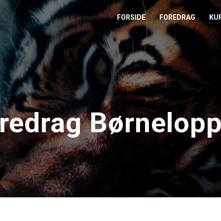
FORSIDE
FOREDRAG
KU
L
M
T
redrag Børnelop
T