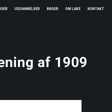
RSER
UDDANNELSER
BØGER
OM LARS
KONTAKT
EDERKURSUS
KONFLIKTCOACH
HANDELSBETINGELSER
REFERENCER
ENTOR I NÆRVÆR
LEVEL 2
COOKIE- OG
PRESSE
PRIVATLIVSPOLITIK
EMADAG
OM HENRIK
ening af 1909
EAMUDVIKLING
ÅBEN KALENDER