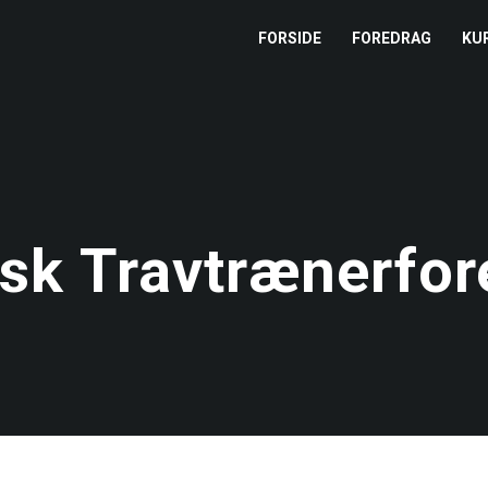
FORSIDE
FOREDRAG
KU
L
M
T
sk Travtrænerfor
T