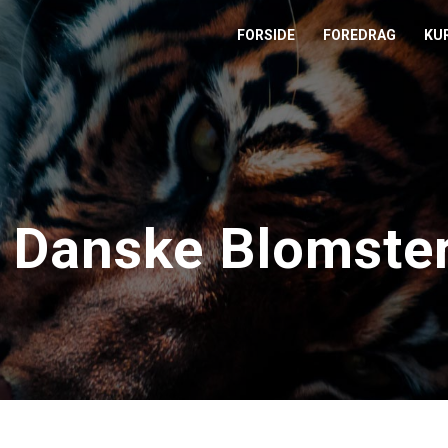
FORSIDE
FOREDRAG
KU
L
M
T
 Danske Blomste
T