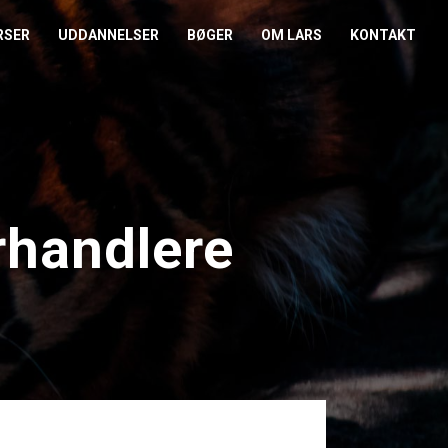
RSER
UDDANNELSER
BØGER
OM LARS
KONTAKT
EDERKURSUS
KONFLIKTCOACH
HANDELSBETINGELSER
REFERENCER
ENTOR I NÆRVÆR
LEVEL 2
COOKIE- OG
PRESSE
PRIVATLIVSPOLITIK
EMADAG
OM HENRIK
rhandlere
EAMUDVIKLING
ÅBEN KALENDER