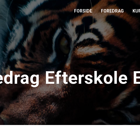
FORSIDE
FOREDRAG
KU
L
M
T
edrag Efterskole 
T