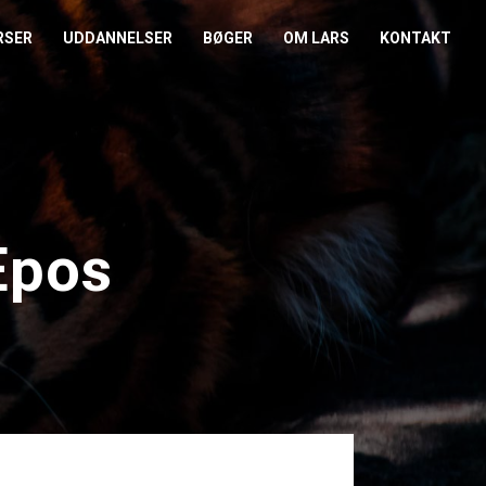
RSER
UDDANNELSER
BØGER
OM LARS
KONTAKT
EDERKURSUS
KONFLIKTCOACH
HANDELSBETINGELSER
REFERENCER
ENTOR I NÆRVÆR
LEVEL 2
COOKIE- OG
PRESSE
PRIVATLIVSPOLITIK
EMADAG
OM HENRIK
Epos
EAMUDVIKLING
ÅBEN KALENDER