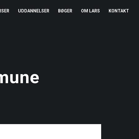
RSER
UDDANNELSER
BØGER
OM LARS
KONTAKT
EDERKURSUS
KONFLIKTCOACH
HANDELSBETINGELSER
REFERENCER
ENTOR I NÆRVÆR
LEVEL 2
COOKIE- OG
PRESSE
PRIVATLIVSPOLITIK
EMADAG
OM HENRIK
mmune
EAMUDVIKLING
ÅBEN KALENDER