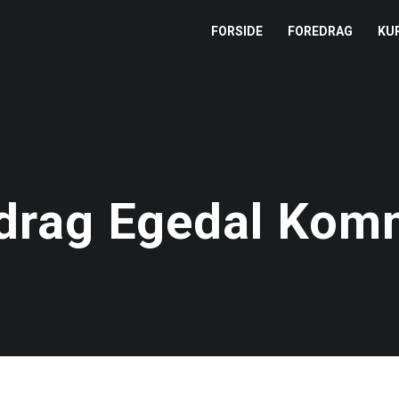
FORSIDE
FOREDRAG
KU
L
M
T
drag Egedal Ko
T