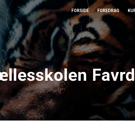
FORSIDE
FOREDRAG
KU
L
M
T
llesskolen Favrd
T