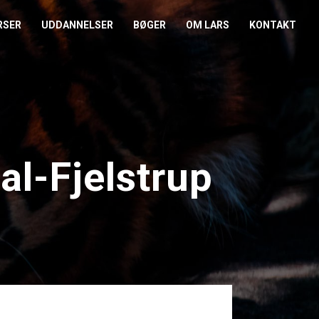
RSER
UDDANNELSER
BØGER
OM LARS
KONTAKT
EDERKURSUS
KONFLIKTCOACH
HANDELSBETINGELSER
REFERENCER
ENTOR I NÆRVÆR
LEVEL 2
COOKIE- OG
PRESSE
PRIVATLIVSPOLITIK
EMADAG
OM HENRIK
al-Fjelstrup
EAMUDVIKLING
ÅBEN KALENDER