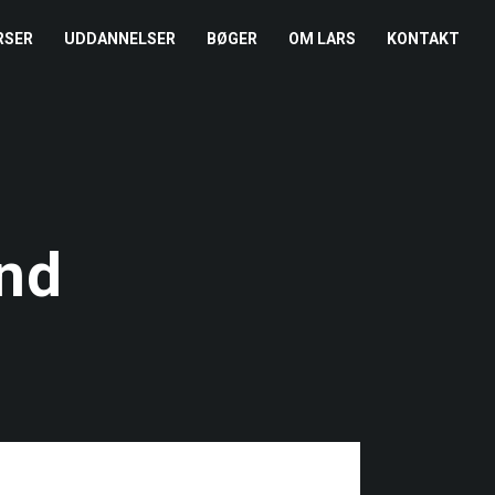
RSER
UDDANNELSER
BØGER
OM LARS
KONTAKT
EDERKURSUS
KONFLIKTCOACH
HANDELSBETINGELSER
REFERENCER
ENTOR I NÆRVÆR
LEVEL 2
COOKIE- OG
PRESSE
PRIVATLIVSPOLITIK
EMADAG
OM HENRIK
and
EAMUDVIKLING
ÅBEN KALENDER