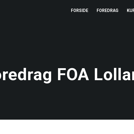
FORSIDE
FOREDRAG
KU
L
M
T
redrag FOA Loll
T