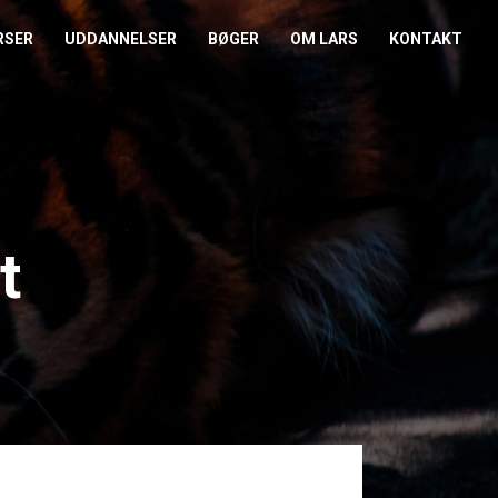
RSER
UDDANNELSER
BØGER
OM LARS
KONTAKT
EDERKURSUS
KONFLIKTCOACH
HANDELSBETINGELSER
REFERENCER
ENTOR I NÆRVÆR
LEVEL 2
COOKIE- OG
PRESSE
PRIVATLIVSPOLITIK
EMADAG
OM HENRIK
t
EAMUDVIKLING
ÅBEN KALENDER