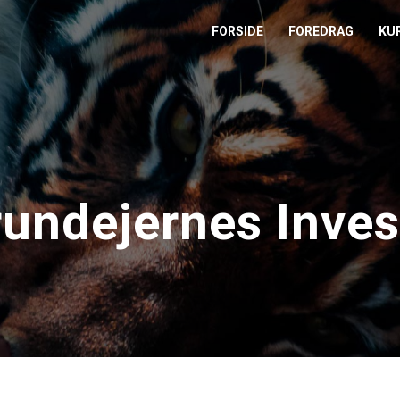
FORSIDE
FOREDRAG
KU
L
M
T
rundejernes Inves
T