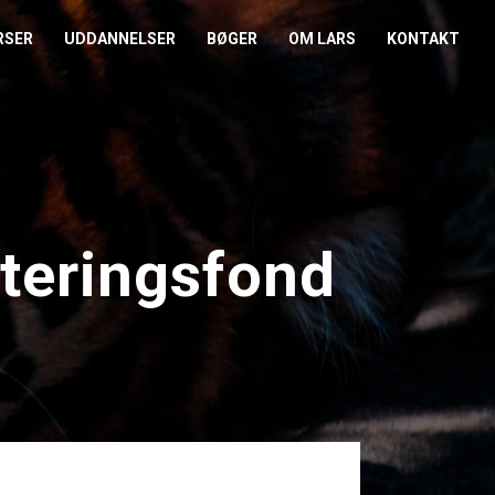
RSER
UDDANNELSER
BØGER
OM LARS
KONTAKT
EDERKURSUS
KONFLIKTCOACH
HANDELSBETINGELSER
REFERENCER
ENTOR I NÆRVÆR
LEVEL 2
COOKIE- OG
PRESSE
PRIVATLIVSPOLITIK
EMADAG
OM HENRIK
teringsfond
EAMUDVIKLING
ÅBEN KALENDER