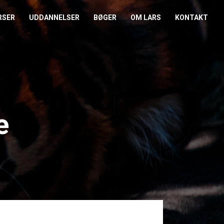
RSER
UDDANNELSER
BØGER
OM LARS
KONTAKT
EDERKURSUS
KONFLIKTCOACH
HANDELSBETINGELSER
REFERENCER
ENTOR I NÆRVÆR
LEVEL 2
COOKIE- OG
PRESSE
PRIVATLIVSPOLITIK
EMADAG
OM HENRIK
e
EAMUDVIKLING
ÅBEN KALENDER