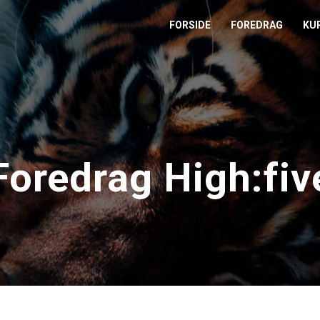
FORSIDE
FOREDRAG
KU
L
M
T
Foredrag High:fiv
T