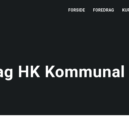
FORSIDE
FOREDRAG
KU
L
M
T
ag HK Kommunal
T