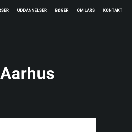
RSER
UDDANNELSER
BØGER
OM LARS
KONTAKT
EDERKURSUS
KONFLIKTCOACH
HANDELSBETINGELSER
REFERENCER
ENTOR I NÆRVÆR
LEVEL 2
COOKIE- OG
PRESSE
PRIVATLIVSPOLITIK
EMADAG
OM HENRIK
 Aarhus
EAMUDVIKLING
ÅBEN KALENDER