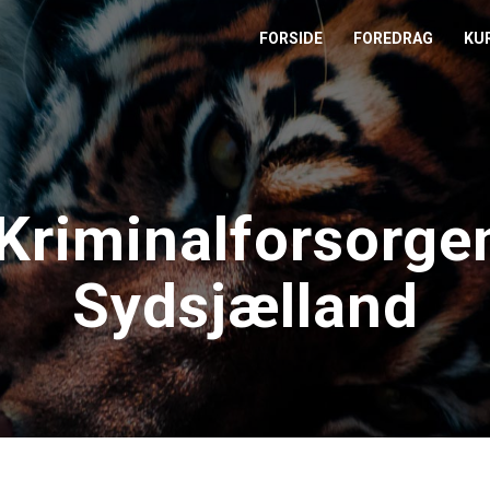
FORSIDE
FOREDRAG
KU
L
M
Kriminalforsorge
T
Sydsjælland
T