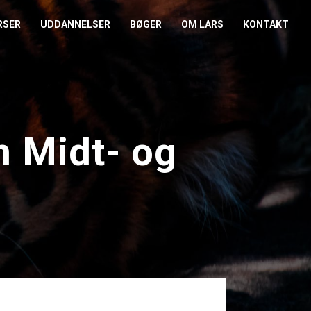
RSER
UDDANNELSER
BØGER
OM LARS
KONTAKT
EDERKURSUS
KONFLIKTCOACH
HANDELSBETINGELSER
REFERENCER
ENTOR I NÆRVÆR
LEVEL 2
COOKIE- OG
PRESSE
PRIVATLIVSPOLITIK
n Midt- og
EMADAG
OM HENRIK
EAMUDVIKLING
ÅBEN KALENDER