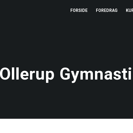
FORSIDE
FOREDRAG
KU
L
M
T
 Ollerup Gymnasti
T