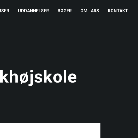
RSER
UDDANNELSER
BØGER
OM LARS
KONTAKT
EDERKURSUS
KONFLIKTCOACH
HANDELSBETINGELSER
REFERENCER
ENTOR I NÆRVÆR
LEVEL 2
COOKIE- OG
PRESSE
PRIVATLIVSPOLITIK
EMADAG
OM HENRIK
khøjskole
EAMUDVIKLING
ÅBEN KALENDER