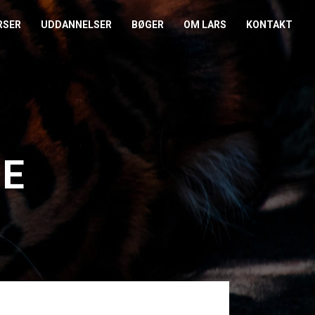
RSER
UDDANNELSER
BØGER
OM LARS
KONTAKT
EDERKURSUS
KONFLIKTCOACH
HANDELSBETINGELSER
REFERENCER
ENTOR I NÆRVÆR
LEVEL 2
COOKIE- OG
PRESSE
PRIVATLIVSPOLITIK
EMADAG
OM HENRIK
CE
EAMUDVIKLING
ÅBEN KALENDER