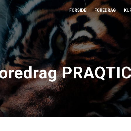
FORSIDE
FOREDRAG
KU
L
M
T
oredrag PRAQTI
T