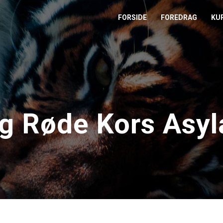
FORSIDE
FOREDRAG
KU
L
M
T
g Røde Kors Asyl
T