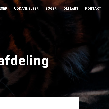
RSER
UDDANNELSER
BØGER
OM LARS
KONTAKT
EDERKURSUS
KONFLIKTCOACH
HANDELSBETINGELSER
REFERENCER
ENTOR I NÆRVÆR
LEVEL 2
COOKIE- OG
PRESSE
PRIVATLIVSPOLITIK
EMADAG
OM HENRIK
afdeling
EAMUDVIKLING
ÅBEN KALENDER