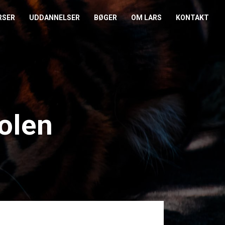
RSER
UDDANNELSER
BØGER
OM LARS
KONTAKT
EDERKURSUS
KONFLIKTCOACH
HANDELSBETINGELSER
REFERENCER
ENTOR I NÆRVÆR
LEVEL 2
COOKIE- OG
PRESSE
PRIVATLIVSPOLITIK
EMADAG
OM HENRIK
olen
EAMUDVIKLING
ÅBEN KALENDER