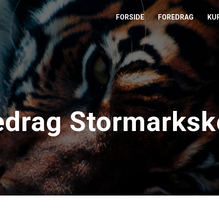
FORSIDE
FOREDRAG
KU
L
M
T
edrag Stormarksk
T