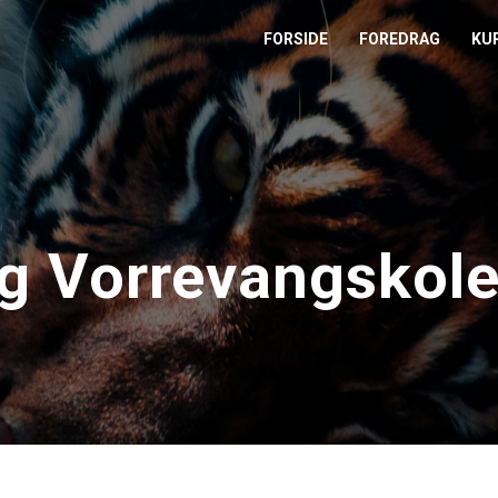
FORSIDE
FOREDRAG
KU
L
M
T
g Vorrevangskol
T