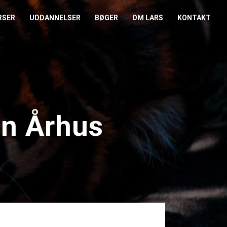
RSER
UDDANNELSER
BØGER
OM LARS
KONTAKT
EDERKURSUS
KONFLIKTCOACH
HANDELSBETINGELSER
REFERENCER
ENTOR I NÆRVÆR
LEVEL 2
COOKIE- OG
PRESSE
PRIVATLIVSPOLITIK
EMADAG
OM HENRIK
en Århus
EAMUDVIKLING
ÅBEN KALENDER