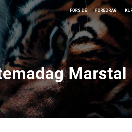
FORSIDE
FOREDRAG
KU
L
M
T
temadag Marstal
T