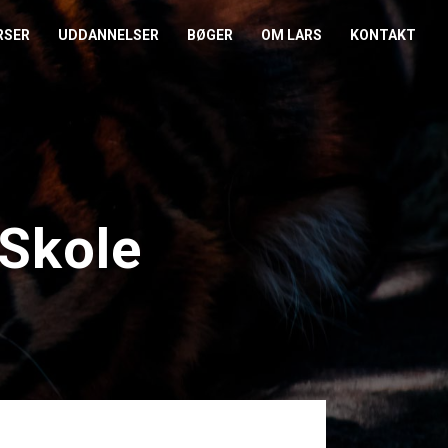
RSER
UDDANNELSER
BØGER
OM LARS
KONTAKT
EDERKURSUS
KONFLIKTCOACH
HANDELSBETINGELSER
REFERENCER
ENTOR I NÆRVÆR
LEVEL 2
COOKIE- OG
PRESSE
PRIVATLIVSPOLITIK
EMADAG
OM HENRIK
 Skole
EAMUDVIKLING
ÅBEN KALENDER