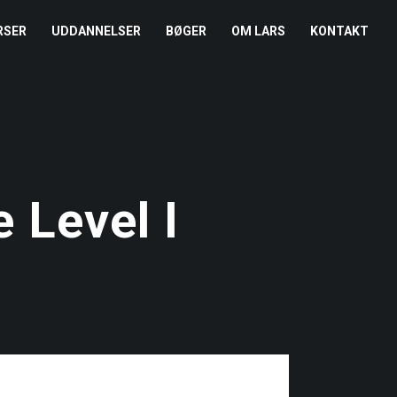
RSER
UDDANNELSER
BØGER
OM LARS
KONTAKT
EDERKURSUS
KONFLIKTCOACH
HANDELSBETINGELSER
REFERENCER
ENTOR I NÆRVÆR
LEVEL 2
COOKIE- OG
PRESSE
PRIVATLIVSPOLITIK
EMADAG
OM HENRIK
 Level I
EAMUDVIKLING
ÅBEN KALENDER