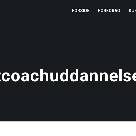
FORSIDE
FOREDRAG
KU
L
M
T
tcoachuddannelse
T