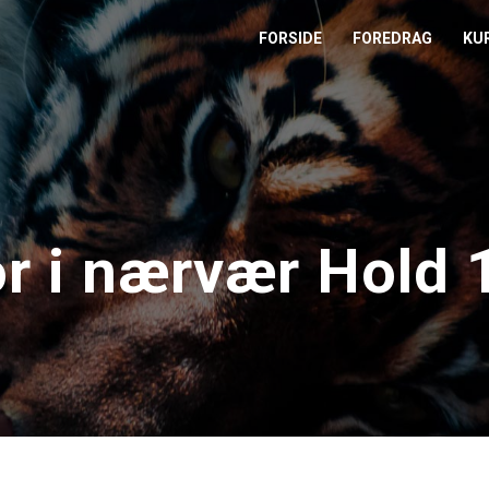
FORSIDE
FOREDRAG
KU
L
M
T
r i nærvær Hold 
T