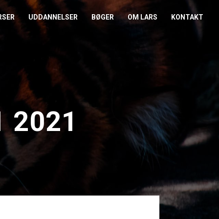
RSER
UDDANNELSER
BØGER
OM LARS
KONTAKT
EDERKURSUS
KONFLIKTCOACH
HANDELSBETINGELSER
REFERENCER
ENTOR I NÆRVÆR
LEVEL 2
COOKIE- OG
PRESSE
PRIVATLIVSPOLITIK
EMADAG
OM HENRIK
1 2021
EAMUDVIKLING
ÅBEN KALENDER