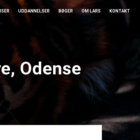
RSER
UDDANNELSER
BØGER
OM LARS
KONTAKT
EDERKURSUS
KONFLIKTCOACH
HANDELSBETINGELSER
REFERENCER
ENTOR I NÆRVÆR
LEVEL 2
COOKIE- OG
PRESSE
PRIVATLIVSPOLITIK
re, Odense
EMADAG
OM HENRIK
EAMUDVIKLING
ÅBEN KALENDER