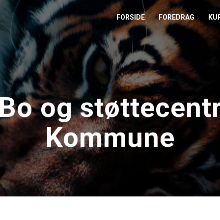
FORSIDE
FOREDRAG
KU
L
M
o og støttecent
T
Kommune
T