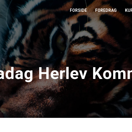
FORSIDE
FOREDRAG
KU
L
M
T
adag Herlev Kom
T