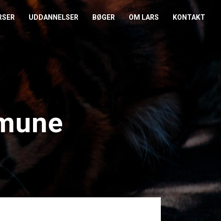
RSER
UDDANNELSER
BØGER
OM LARS
KONTAKT
EDERKURSUS
KONFLIKTCOACH
HANDELSBETINGELSER
REFERENCER
ENTOR I NÆRVÆR
LEVEL 2
COOKIE- OG
PRESSE
PRIVATLIVSPOLITIK
EMADAG
OM HENRIK
mune
EAMUDVIKLING
ÅBEN KALENDER