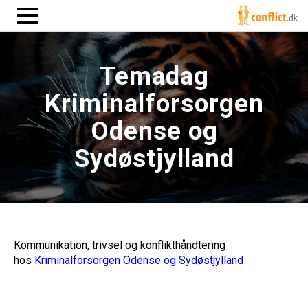
Temadag
Kriminalforsorgen
Odense og
Sydøstjylland
Kommunikation, trivsel og konflikthåndtering
hos
Kriminalforsorgen Odense og Sydøstjylland