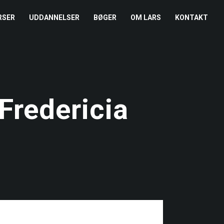
RSER
UDDANNELSER
BØGER
OM LARS
KONTAKT
EDERKURSUS
KONFLIKTCOACH
HANDELSBETINGELSER
REFERENCER
ENTOR I NÆRVÆR
LEVEL 2
COOKIE- OG
PRESSE
PRIVATLIVSPOLITIK
Fredericia
EMADAG
OM HENRIK
EAMUDVIKLING
ÅBEN KALENDER