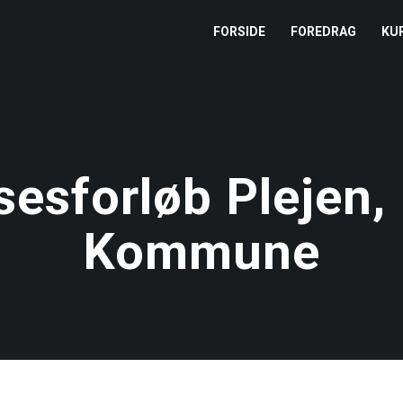
FORSIDE
FOREDRAG
KU
L
M
esforløb Plejen, 
T
Kommune
T