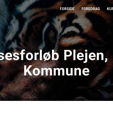
FORSIDE
FOREDRAG
KU
L
M
esforløb Plejen, 
T
Kommune
T