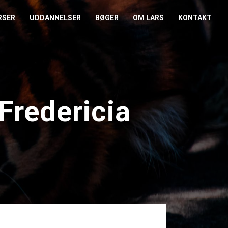
RSER
UDDANNELSER
BØGER
OM LARS
KONTAKT
EDERKURSUS
KONFLIKTCOACH
HANDELSBETINGELSER
REFERENCER
ENTOR I NÆRVÆR
LEVEL 2
COOKIE- OG
PRESSE
PRIVATLIVSPOLITIK
Fredericia
EMADAG
OM HENRIK
EAMUDVIKLING
ÅBEN KALENDER