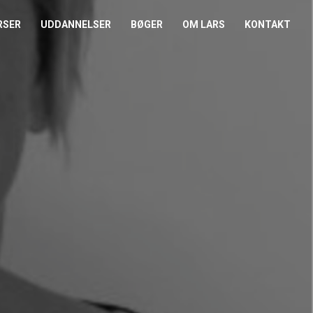
RSER
UDDANNELSER
BØGER
OM LARS
KONTAKT
EDERKURSUS
KONFLIKTCOACH
HANDELSBETINGELSER
REFERENCER
ENTOR I NÆRVÆR
LEVEL 2
COOKIE- OG
PRESSE
PRIVATLIVSPOLITIK
EMADAG
OM HENRIK
EAMUDVIKLING
ÅBEN KALENDER