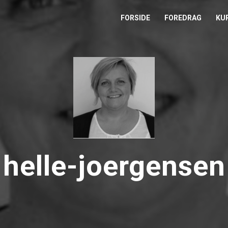
FORSIDE
FOREDRAG
KU
L
M
T
T
helle-joergensen